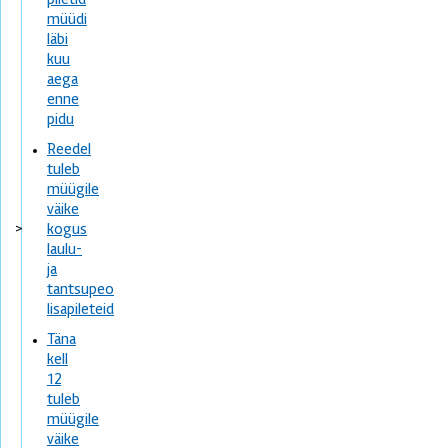
piletid
müüdi
läbi
kuu
aega
enne
pidu
Reedel
tuleb
müügile
väike
>
kogus
laulu-
ja
tantsupeo
lisapileteid
Täna
kell
12
tuleb
müügile
väike