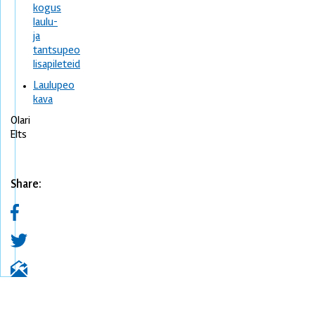
kogus
laulu-
ja
tantsupeo
lisapileteid
Laulupeo
kava
Olari
Elts
Share: