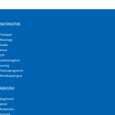
SIHTASUTUS
Töötajad
Nõukogu
Avalik
teave
LTP
sotsioloogiline
uuring
Toetusprogramm
Meediapäringud
AJALUGU
Järgmised
peod
Kodarraha
aumärk